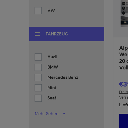
VW
FAHRZEUG
Alp
Weg
Audi
20 
BMW
Vol
Mercedes Benz
€3
Mini
Preis
Vers
Seat
Lief
Mehr Sehen