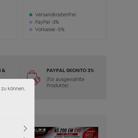
Versandkostenfrei
PayPal -3%
Vorkasse -5%
 &
PAYPAL SKONTO 3%
(für ausgewählte
Produkte)
 zu können.