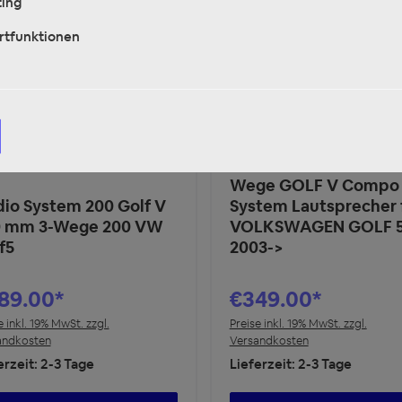
ing
rtfunktionen
AUDIO SYSTEM 200 m
Wege GOLF V Compo
io System 200 Golf V
System Lautsprecher 
0 mm 3-Wege 200 VW
VOLKSWAGEN GOLF 
f5
2003->
89.00*
€349.00*
e inkl. 19% MwSt. zzgl.
Preise inkl. 19% MwSt. zzgl.
andkosten
Versandkosten
erzeit: 2-3 Tage
Lieferzeit: 2-3 Tage