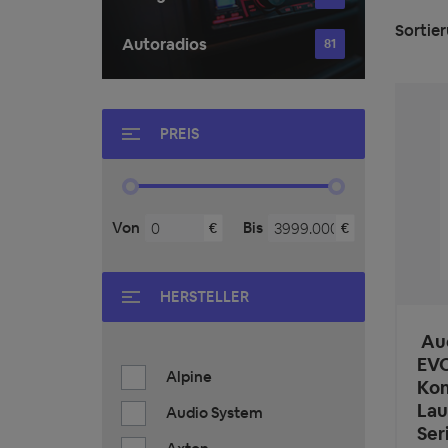
Sortier
Autoradios
81
PREIS
Von
Bis
€
€
HERSTELLER
Aud
EVO
Alpine
Ko
Lau
Audio System
Ser