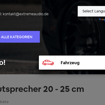
l:
kontakt@extremeaudio.de
Powered by
ALLE KATEGORIEN
Fahrzeug
o!
auswählen
utsprecher 20 - 25 cm
dukte