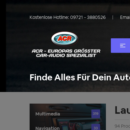
Kostenlose Hotline:
09721 - 3880526
Emai
Finde Alles Für Dein Aut
La
Multimedia
319
94 Pro
Navigation
33