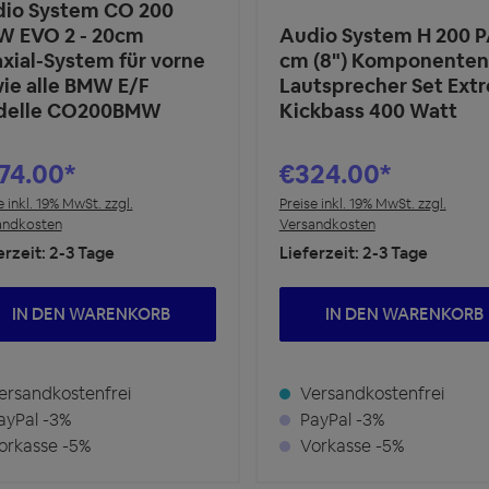
io System CO 200
 EVO 2 - 20cm
Audio System H 200 P
xial-System für vorne
cm (8") Komponenten
ie alle BMW E/F
Lautsprecher Set Ext
delle CO200BMW
Kickbass 400 Watt
74.00*
€324.00*
e inkl. 19% MwSt. zzgl.
Preise inkl. 19% MwSt. zzgl.
andkosten
Versandkosten
erzeit: 2-3 Tage
Lieferzeit: 2-3 Tage
IN DEN WARENKORB
IN DEN WARENKORB
rsandkostenfrei
Versandkostenfrei
yPal -3%
PayPal -3%
rkasse -5%
Vorkasse -5%