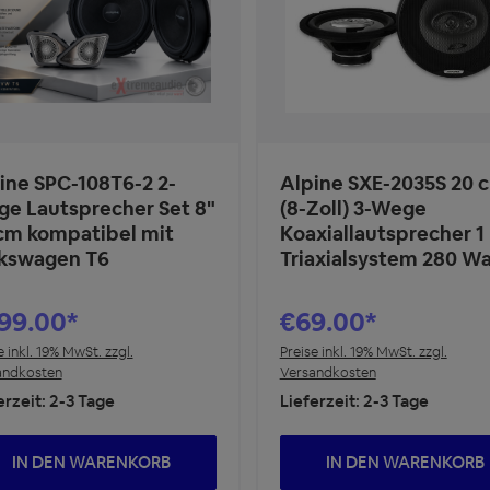
ine SPC-108T6-2 2-
Alpine SXE-2035S 20 
e Lautsprecher Set 8"
(8-Zoll) 3-Wege
cm kompatibel mit
Koaxiallautsprecher 1
kswagen T6
Triaxialsystem 280 Wa
99.00*
€69.00*
e inkl. 19% MwSt. zzgl.
Preise inkl. 19% MwSt. zzgl.
andkosten
Versandkosten
erzeit: 2-3 Tage
Lieferzeit: 2-3 Tage
IN DEN WARENKORB
IN DEN WARENKORB