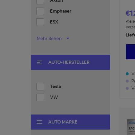
Axton
Emphaser
€1
Preis
ESX
Vers
Lief
Mehr Sehen
AUTO-HERSTELLER
Ve
Pa
Tesla
Vo
VW
AUTO MARKE