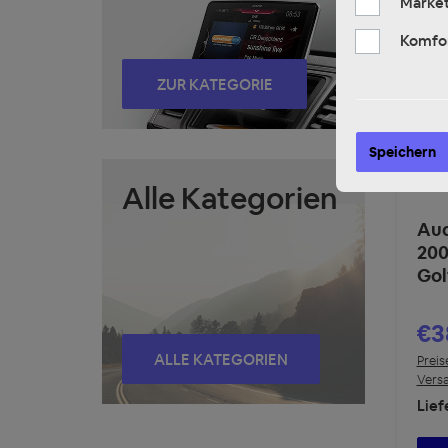
Market
Komfo
ZUR KATEGORIE
Speichern
Alle Kategorien
Aud
20
Gol
€3
ALLE KATEGORIEN
Preis
Vers
Lief