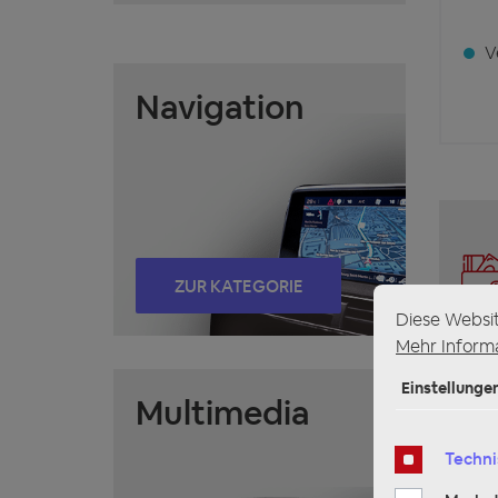
Ve
Navigation
ZUR KATEGORIE
Diese Websi
Mehr Informa
Einstellunge
Multimedia
Techni