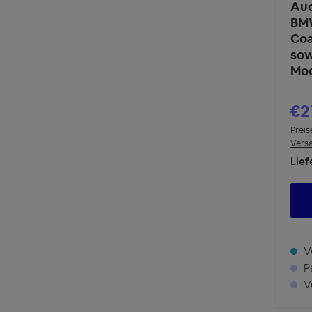
Aud
BMW
Coa
sow
Mo
€2
Preis
Vers
Lief
Ve
Pa
Vo