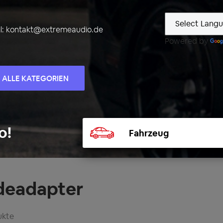
l:
kontakt@extremeaudio.de
Powered by
ALLE KATEGORIEN
Fahrzeug
o!
auswählen
deadapter
ukte