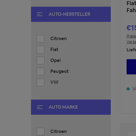
Fia
Fah
AUTO-HERSTELLER
€1
Preis
Citroen
Vers
Fiat
Lief
Opel
Peugeot
VW
Ve
AUTO MARKE
Citroen