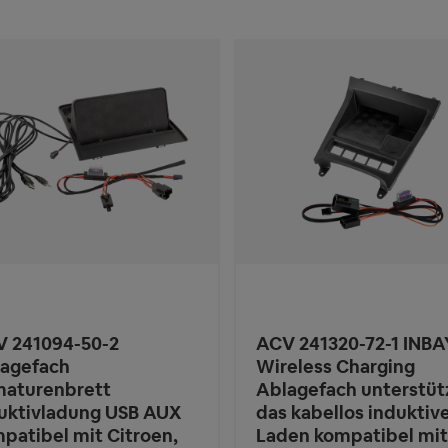
 241094-50-2
ACV 241320-72-1 INBA
agefach
Wireless Charging
aturenbrett
Ablagefach unterstüt
uktivladung USB AUX
das kabellos induktiv
patibel mit Citroen,
Laden kompatibel mi