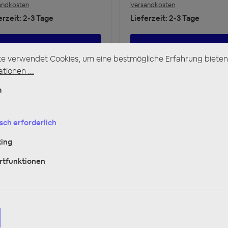
andkosten
Versandkosten
erzeit: 2-3 Tage
Lieferzeit: 2-3 Tage
IN DEN WARENKORB
IN DEN WARENKORB
te verwendet Cookies, um eine bestmögliche Erfahrung bieten
tionen ...
rsandkostenfrei
Versandkostenfrei
n
sch erforderlich
ing
rtfunktionen
VORKASSE 5%
REKLAMATIONEN
REPARATUR
(für ausgewählte
Produkte)