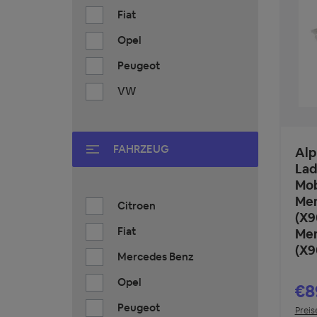
Fiat
Opel
Peugeot
VW
FAHRZEUG
Alp
Lad
Mob
Mer
Citroen
(X9
Fiat
Mer
(X9
Mercedes Benz
Opel
€8
Peugeot
Preis