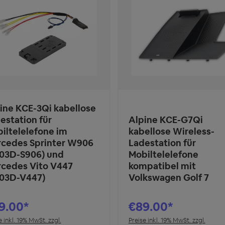
ine KCE-3Qi kabellose
estation für
Alpine KCE-G7Qi
iltelelefone im
kabellose Wireless-
cedes Sprinter W906
Ladestation für
03D-S906) und
Mobiltelelefone
cedes Vito V447
kompatibel mit
03D-V447)
Volkswagen Golf 7
9.00*
€89.00*
e inkl. 19% MwSt. zzgl.
Preise inkl. 19% MwSt. zzgl.