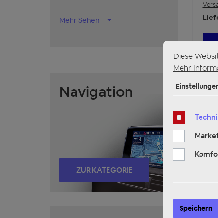
Vers
Lief
Mehr Sehen
Diese Websi
Mehr Informa
Ve
Einstellunge
Navigation
Techni
Market
Komfo
ZUR KATEGORIE
Speichern