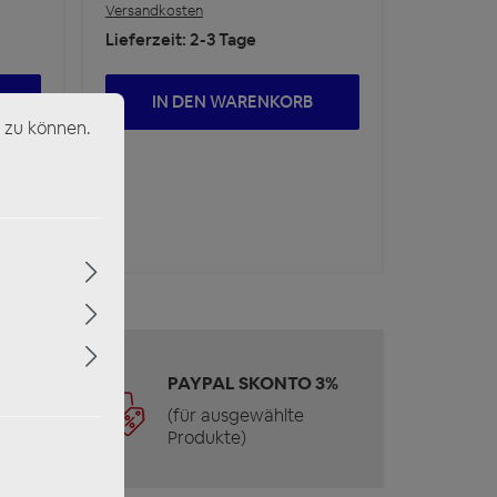
Versandkosten
Lieferzeit: 2-3 Tage
IN DEN WARENKORB
 zu können.
 &
PAYPAL SKONTO 3%
(für ausgewählte
Produkte)