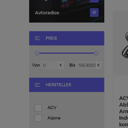
Autoradios
81
PREIS
Von
Bis
€
€
HERSTELLER
ACV
Abl
ACV
Arm
Ind
Alpine
kom