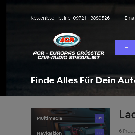
Kostenlose Hotline:
09721 - 3880526
Emai
Finde Alles Für Dein Aut
La
Multimedia
319
6 Prod
Navigation
33