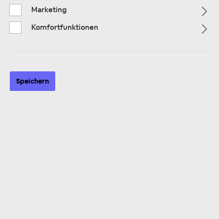
Marketing
Komfortfunktionen
Alle Kategorien
Speichern
ALLE KATEGORIEN
Klinkenstecker & Adapter
18 Produkte
Sortierung: