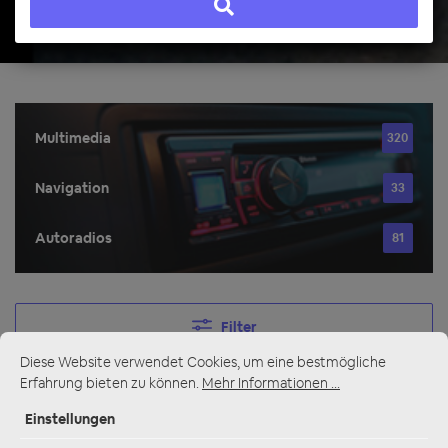
Multimedia
320
Navigation
33
Autoradios
81
Filter
Diese Website verwendet Cookies, um eine bestmögliche
Erfahrung bieten zu können.
Mehr Informationen ...
Navigation
Einstellungen