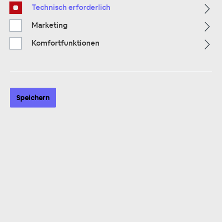
Technisch erforderlich
Marketing
Alle Kategorien
Komfortfunktionen
Speichern
ALLE KATEGORIEN
6-12 Kanal Verstärker & DSP
Prozessor
82 Produkte