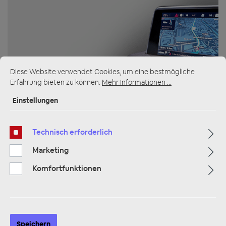
ZUR KATEGORIE
Diese Website verwendet Cookies, um eine bestmögliche
Erfahrung bieten zu können.
Mehr Informationen ...
Einstellungen
Multimedia
Technisch erforderlich
Marketing
Komfortfunktionen
ZUR KATEGORIE
Speichern