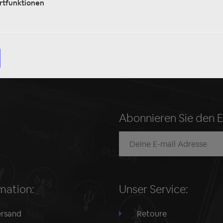
rtfunktionen
Jetzt entdecken
Abonnieren Sie den 
mation:
Unser Service:
rsand
Retoure