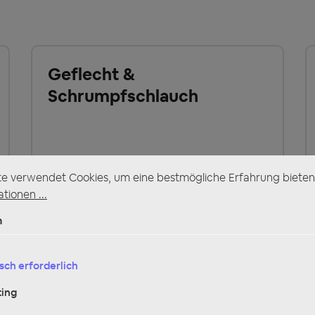
Geflecht &
Schrumpfschlauch
Jetzt entdecken
te verwendet Cookies, um eine bestmögliche Erfahrung bieten
tionen ...
n
Universal Kabel
Türdurchführung
sch erforderlich
ing