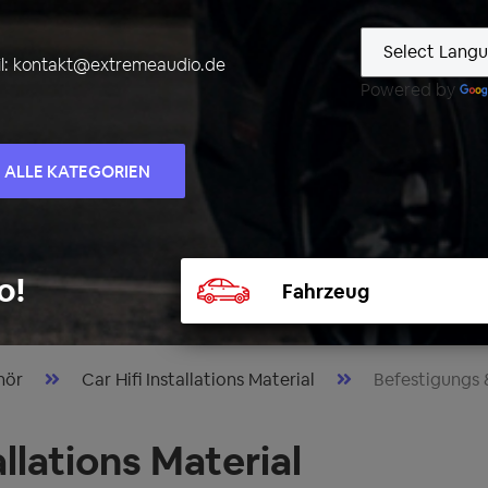
l:
kontakt@extremeaudio.de
Powered by
ALLE KATEGORIEN
Fahrzeug
o!
auswählen
hör
Car Hifi Installations Material
Befestigungs &
llations Material