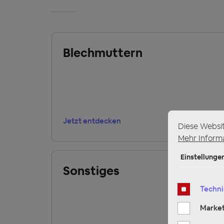
Blechmuttern
Jetzt entdecken
Diese Websi
Mehr Informa
Einstellunge
Sonstiges
Techni
Market