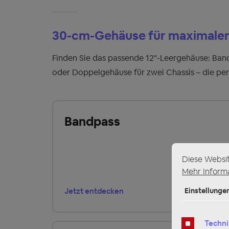
30-cm-Gehäuse für maximalen
Finden Sie das passende 12"-Leergehäuse: Band
oder Doppelgehäuse für zwei Chassis – die per
Bandpass
Diese Websi
Mehr Informa
Jetzt entdecken
Einstellunge
Techni