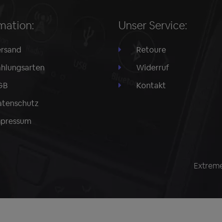
mation:
Unser Service:
rsand
Retoure
hlungsarten
Widerruf
GB
Kontakt
tenschutz
mpressum
Extreme