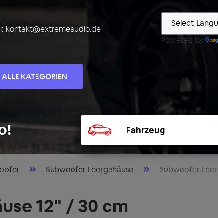
l:
kontakt@extremeaudio.de
Powered by
ALLE KATEGORIEN
Fahrzeug
o!
auswählen
oofer
Subwoofer Leergehäuse
Subwoofer Leer
use 12" / 30 cm