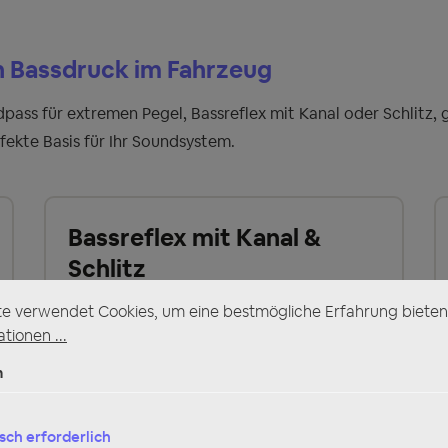
 Bassdruck im Fahrzeug
pass für extremen Pegel, Bassreflex mit Kanal oder Schlitz, 
fekte Basis für Ihr Soundsystem.
Bassreflex mit Kanal &
Schlitz
te verwendet Cookies, um eine bestmögliche Erfahrung bieten
tionen ...
Jetzt entdecken
n
sch erforderlich