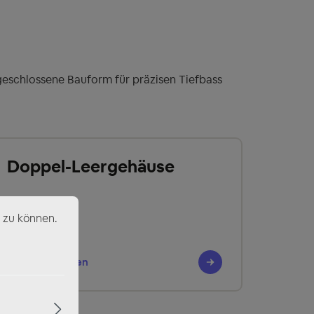
geschlossene Bauform für präzisen Tiefbass
Doppel-Leergehäuse
 zu können.
Jetzt entdecken