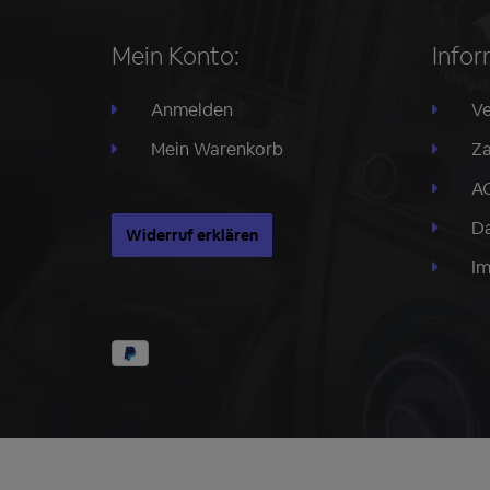
Mein Konto:
Infor
Anmelden
Ve
Mein Warenkorb
Za
A
Da
Widerruf erklären
I