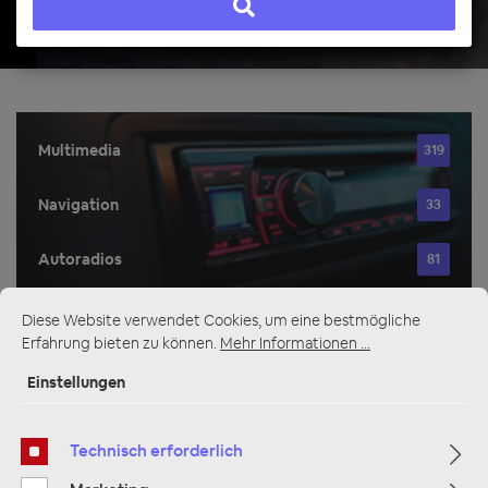
Multimedia
319
Navigation
33
Autoradios
81
Diese Website verwendet Cookies, um eine bestmögliche
Erfahrung bieten zu können.
Mehr Informationen ...
Filter
Einstellungen
Navigation
Technisch erforderlich