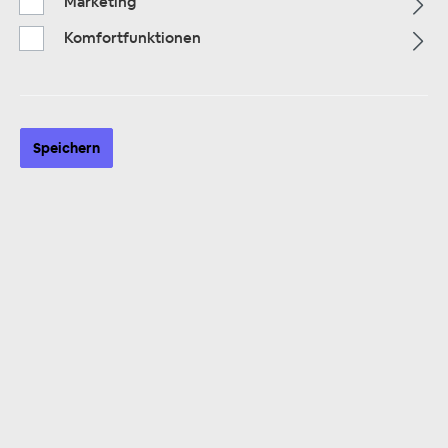
Marketing
Komfortfunktionen
ZUR KATEGORIE
Speichern
Multimedia
ZUR KATEGORIE