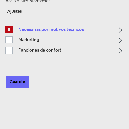
posible.
Más información...
Ajustes
Página de inicio
Alle Kategorien
Necesarias por motivos técnicos
Alarmanlagen & Wegfahrsperre
Alarmanlagen Zubehör
Marketing
Funciones de confort
Guardar