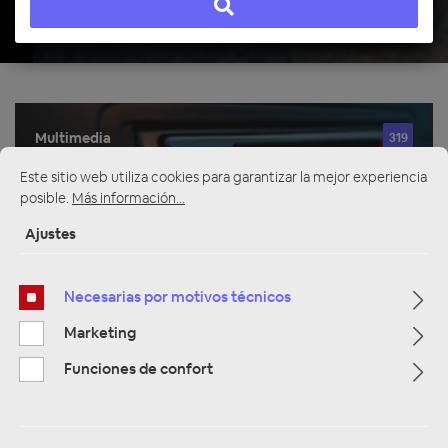
Multimedia
319
Este sitio web utiliza cookies para garantizar la mejor experiencia
Navigation
33
posible.
Más información...
Ajustes
Autoradios
81
Necesarias por motivos técnicos
Filtro
Marketing
Funciones de confort
Navigation