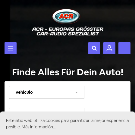
Finde Alles Für Dein Auto!
Seleccionar
vehículo
Seleccionar
categoría
Este sitio web utiliza cookies para garantizar la mejor experiencia
posible.
Más información...