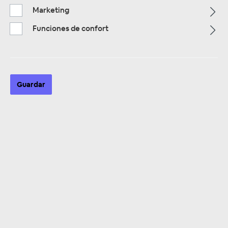
Marketing
Funciones de confort
Alle Kategorien
Guardar
ALLE KATEGORIEN
Verteilerblock
Se han encontrado 33 productos
Clasificación: