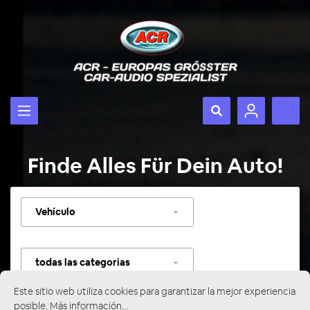
Finde Alles Für Dein Auto!
Seleccionar
vehículo
Seleccionar
categoría
Este sitio web utiliza cookies para garantizar la mejor experiencia
posible.
Más información...