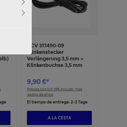
ACV 311490-09
m
Klinkenstecker
elb)
Verlängerung 3,5 mm >
Klinkenbuchse 3,5 mm
9,90 €*
s
Precios con IVA 19% incluido, más
gastos de envío
Tage
El tiempo de entrega: 2-3 Tage
A LA CESTA