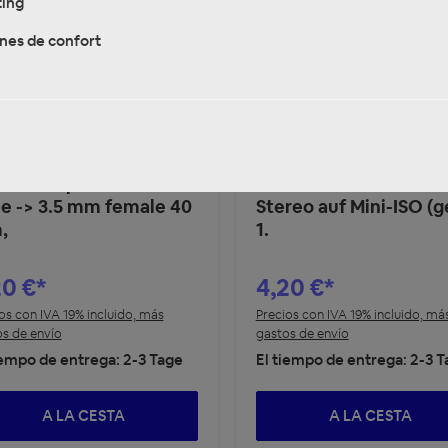
ing
nes de confort
 311490-07
ACV 311490-08
nkenadapter 2.5 mm
Klinkenstecker 3.5m
e -> 3.5 mm female 40
Stereo auf Mini-ISO (g
,
1.
20 €*
4,20 €*
os con IVA 19% incluido, más
Precios con IVA 19% incluido, má
s de envío
gastos de envío
iempo de entrega: 2-3 Tage
El tiempo de entrega: 2-3 
A LA CESTA
A LA CESTA