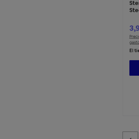
Ste
Ste
3,
Preci
gasto
El t