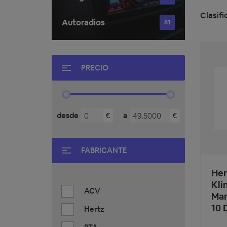
Clasifi
Autoradios
81
PRECIO
desde
a
€
€
FABRICANTE
Her
Kli
ACV
Mar
10 
Hertz