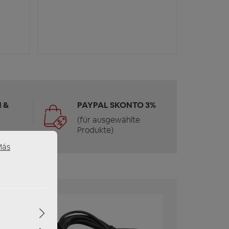
 &
PAYPAL SKONTO 3%
(für ausgewählte
Produkte)
Más