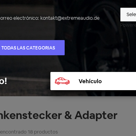
orreo electrónico:
kontakt@extremeaudio.de
Power
TODAS LAS CATEGORIAS
Seleccionar
o!
vehículo
inkenstecker & Adapter
 encontrado 18 productos