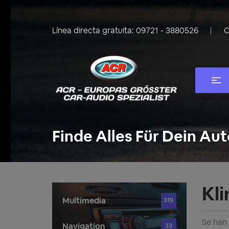
Línea directa gratuita:
09721 - 3880526
C
Finde Alles Für Dein Aut
Kl
Multimedia
319
Se han
Navigation
33