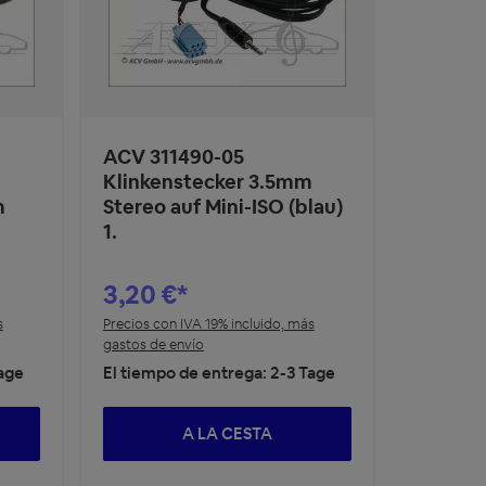
ACV 311490-05
Klinkenstecker 3.5mm
m
Stereo auf Mini-ISO (blau)
1.
3,20 €*
s
Precios con IVA 19% incluido, más
gastos de envío
Tage
El tiempo de entrega: 2-3 Tage
A LA CESTA