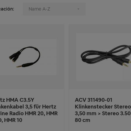
cación:
tz HMA C3.5Y
ACV 311490-01
nkenkabel 3,5 für Hertz
Klinkenstecker Stereo
ine Radio HMR 20, HMR
3,50 mm > Stereo 3.5
D, HMR 10
80 cm