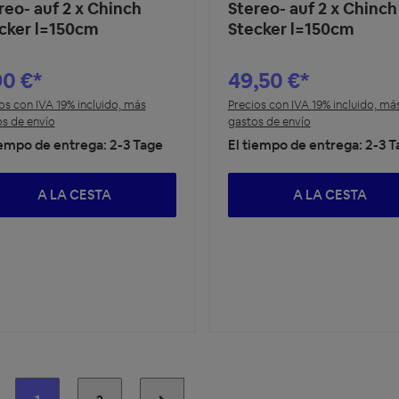
reo- auf 2 x Chinch
Stereo- auf 2 x Chinch
cker l=150cm
Stecker l=150cm
90 €*
49,50 €*
os con IVA 19% incluido, más
Precios con IVA 19% incluido, má
s de envío
gastos de envío
iempo de entrega: 2-3 Tage
El tiempo de entrega: 2-3 
A LA CESTA
A LA CESTA