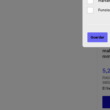
Market
Funcio
Guardar
ACV
Kli
mal
mm
5,
Preci
gasto
El t