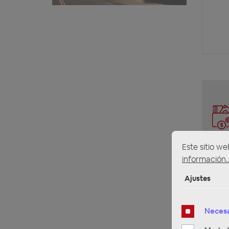
Este sitio we
información..
Ajustes
Necesa