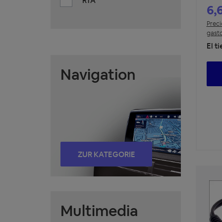
RTA
6,
Preci
gasto
El t
Navigation
ZUR KATEGORIE
Multimedia