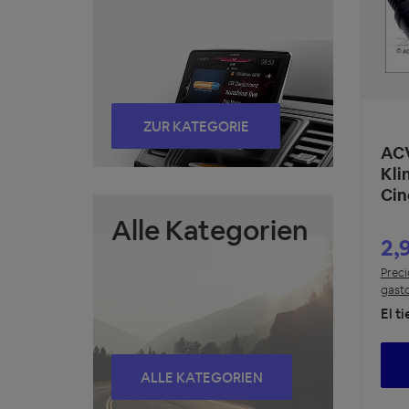
ZUR KATEGORIE
ACV
Kli
Cin
Alle Kategorien
2,
Preci
gasto
El t
ALLE KATEGORIEN