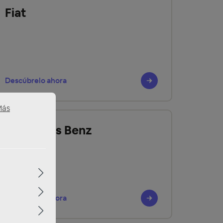
Fiat
Descúbrelo ahora
Más
Mercedes Benz
Descúbrelo ahora