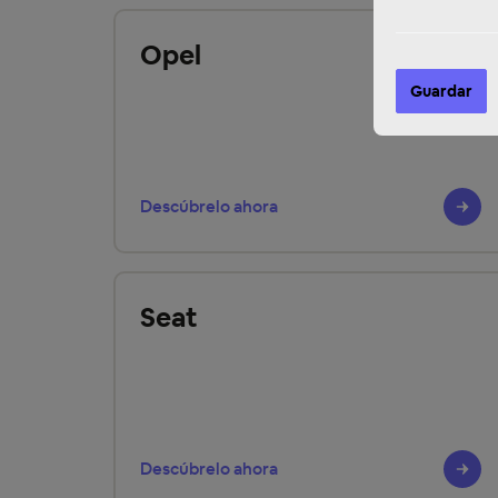
Opel
Guardar
Descúbrelo ahora
Seat
Descúbrelo ahora