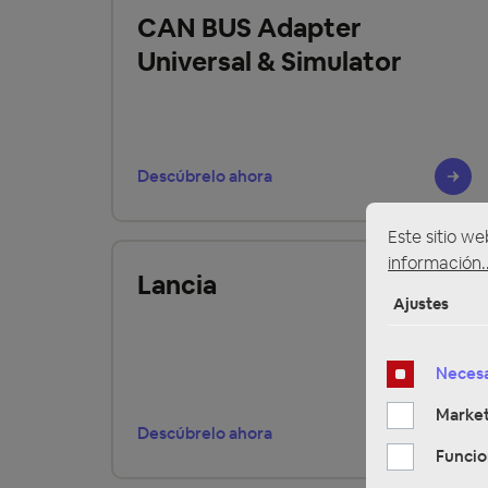
CAN BUS Adapter
Universal & Simulator
Descúbrelo ahora
Este sitio we
información..
Lancia
Ajustes
Necesa
Market
Descúbrelo ahora
Funcio