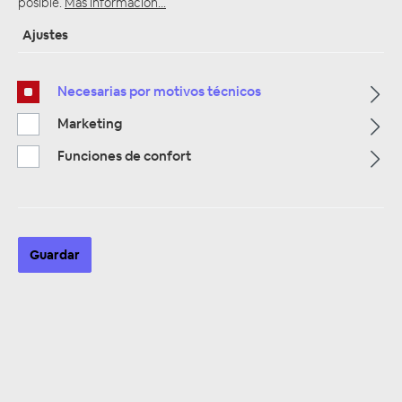
posible.
Más información...
Ajustes
Página de inicio
Alle Kategorien
Necesarias por motivos técnicos
Alarmanlagen & Wegfahrsperre
Alarmanlagen Zubehör
Marketing
Funciones de confort
Guardar