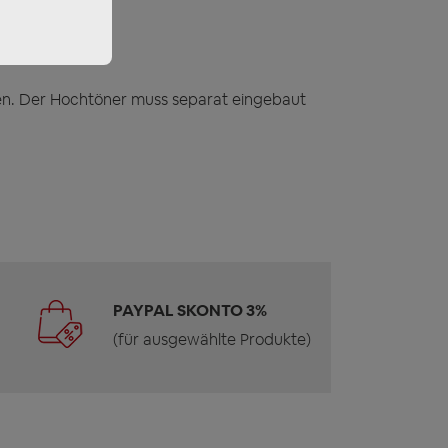
uen. Der Hochtöner muss separat eingebaut
PAYPAL SKONTO 3%
(für ausgewählte Produkte)