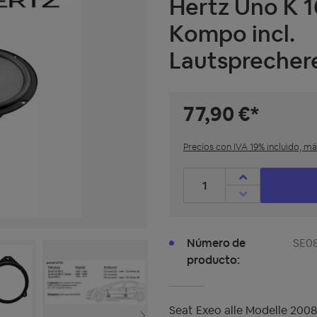
Hertz Uno K 
Kompo incl.
Lautsprecher
77,90 €*
Precios con IVA 19% incluido, m
Cantidad de productos: Int
Número de
SE0
producto:
Seat Exeo alle Modelle 2008