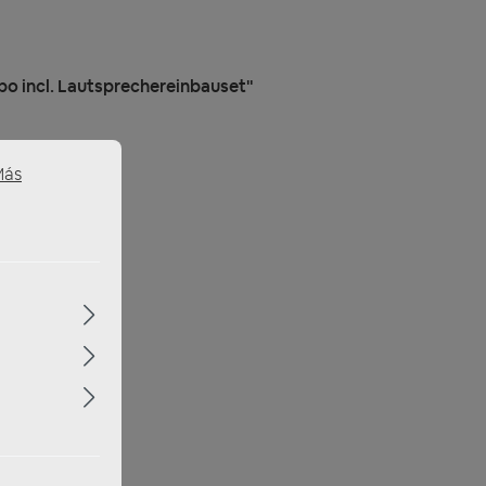
po incl. Lautsprechereinbauset"
Más