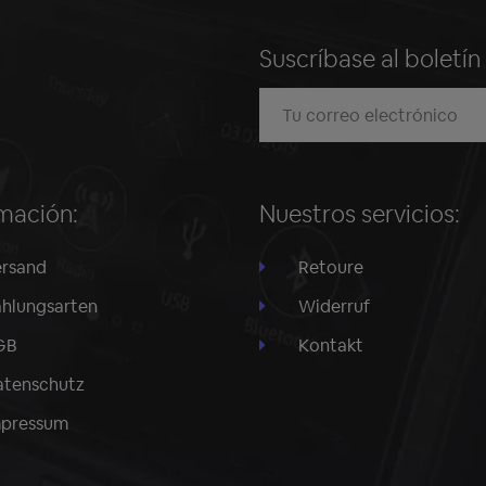
Suscríbase al boletí
mación:
Nuestros servicios:
rsand
Retoure
hlungsarten
Widerruf
GB
Kontakt
tenschutz
mpressum