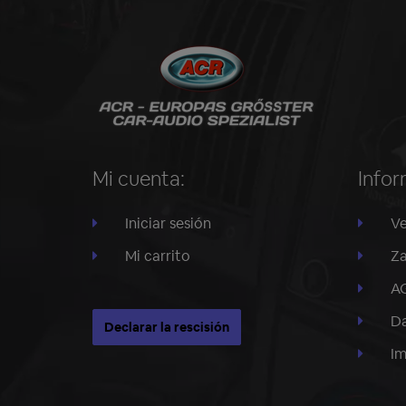
Mi cuenta:
Infor
Iniciar sesión
Ve
Mi carrito
Za
A
Da
Declarar la rescisión
I