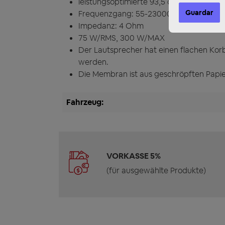
leistungsoptimierte 93,5 dB. Schalldruck,
Guardar
Frequenzgang: 55-23000 Hz
Impedanz: 4 Ohm
75 W/RMS, 300 W/MAX
Der Lautsprecher hat einen flachen Kor
werden.
Die Membran ist aus geschröpften Papie
Fahrzeug:
VORKASSE 5%
(für ausgewählte Produkte)