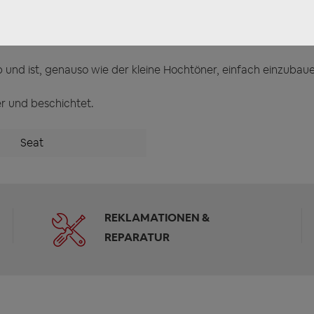
 ideal für den Betrieb an Original-Radios.
b und ist, genauso wie der kleine Hochtöner, einfach einzuba
r und beschichtet.
Seat
REKLAMATIONEN &
REPARATUR