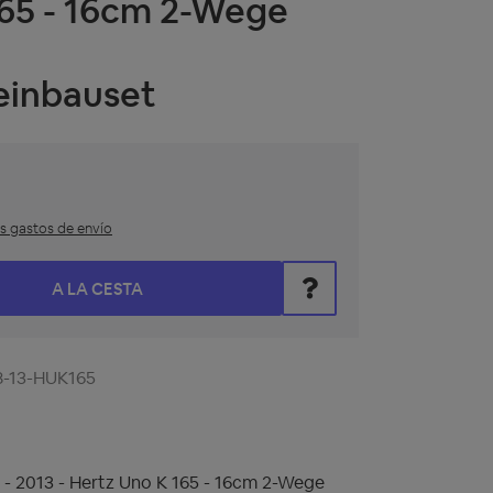
165 - 16cm 2-Wege
einbauset
ás gastos de envío
roduce el valor deseado o utiliza los botones para aumentar o
A LA CESTA
8-13-HUK165
 - 2013 - Hertz Uno K 165 - 16cm 2-Wege