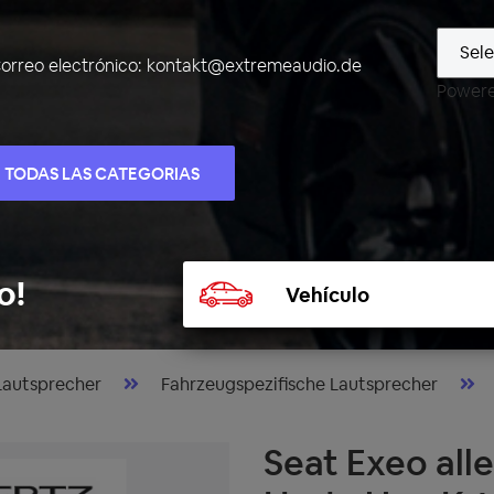
orreo electrónico:
kontakt@extremeaudio.de
Power
TODAS LAS CATEGORIAS
Seleccionar
o!
vehículo
Lautsprecher
Fahrzeugspezifische Lautsprecher
Seat Exeo alle