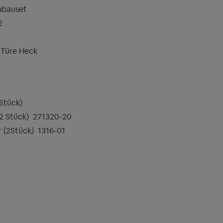
nbauset
2
= Türe Heck
 Stück)
 2 Stück)
271320-20
r (2Stück)
1316-01