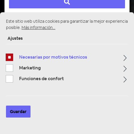
Este sitio web utiliza cookies para garantizar la mejor experiencia
posible.
Más información...
Página de inicio
Alle Kategorien
Verstärker & DSP
6-12 Kanal Verstärker & DSP Prozessor
Ajustes
Necesarias por motivos técnicos
Marketing
Funciones de confort
Guardar