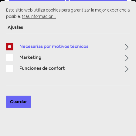
Este sitio web utiliza cookies para garantizar la mejor experiencia
posible.
Más información...
Ajustes
Página de inicio
Alle Kategorien
Multimedia
Kameras & Rückfahrkameras
Fahrzeug - Rückfahrkameras
Necesarias por motivos técnicos
Marketing
Funciones de confort
Guardar