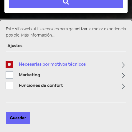
Página de inicio
Alle Kategorien
Multimedia
Este sitio web utiliza cookies para garantizar la mejor experiencia
DIN Monitore 1 & 2-DIN Media Station
posible.
Más información...
Ajustes
Necesarias por motivos técnicos
Marketing
Funciones de confort
Guardar