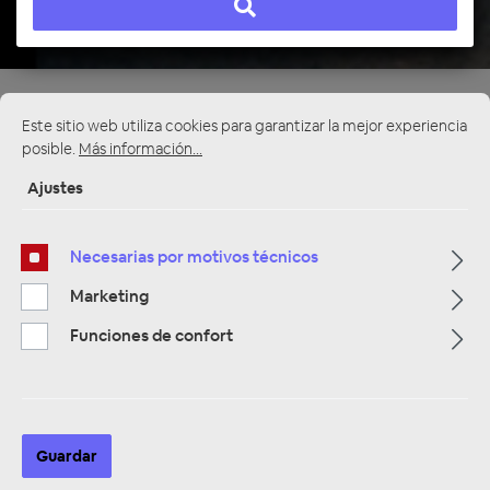
Página de inicio
Alle Kategorien
Lautsprecher
Fahrzeugspezifische Lautsprecher
Skoda
Este sitio web utiliza cookies para garantizar la mejor experiencia
posible.
Más información...
Ajustes
Necesarias por motivos técnicos
Marketing
Funciones de confort
Guardar