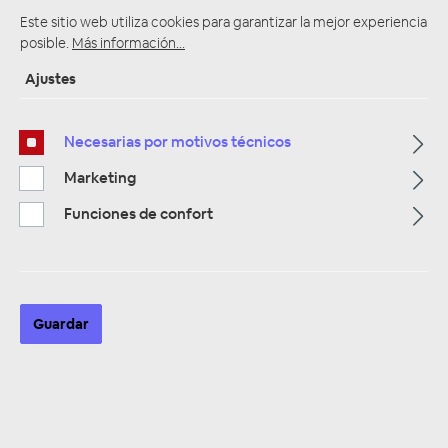
Este sitio web utiliza cookies para garantizar la mejor experiencia
posible.
Más información...
Ajustes
Página de inicio
Alle Kategorien
Lautsprecher
Lautsprecher 16,5 cm
2 Wege Koax Lautsprecher
Necesarias por motivos técnicos
Marketing
Funciones de confort
Guardar