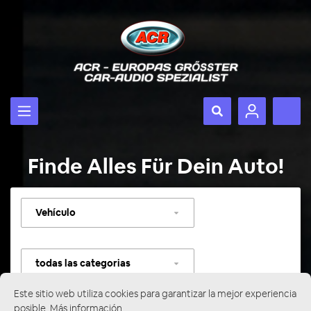
Finde Alles Für Dein Auto!
Seleccionar
vehículo
Seleccionar
categoría
Este sitio web utiliza cookies para garantizar la mejor experiencia
posible.
Más información...