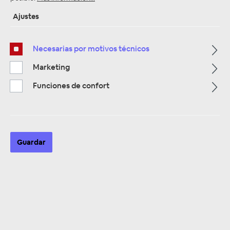
Ajustes
Página de inicio
Alle Kategorien
Zubehör
Necesarias por motivos técnicos
Bluetooth, iPod & USB Adapter
USB Adapter
Marketing
Funciones de confort
Guardar