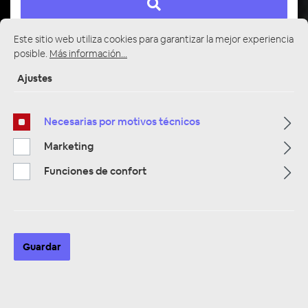
Este sitio web utiliza cookies para garantizar la mejor experiencia
posible.
Más información...
Página de inicio
Alle Kategorien
Multimedia
Ajustes
Rückfahrsysteme & Einparkhilfen
Necesarias por motivos técnicos
Marketing
Funciones de confort
Guardar