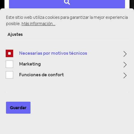
Este sitio web utiliza cookies para garantizar la mejor experiencia
posible.
Más información...
Página de inicio
Alle Kategorien
Multimedia
Kameras & Rückfahrkameras
Fahrzeug - Rückfahrkameras
Ajustes
Necesarias por motivos técnicos
Marketing
Funciones de confort
Guardar