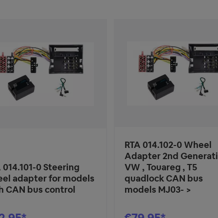
RTA 014.102-0 Wheel
Adapter 2nd Generat
 014.101-0 Steering
VW , Touareg , T5
el adapter for models
quadlock CAN bus
h CAN bus control
models MJ03- >
2.95*
€79.95*