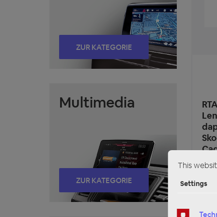
ZUR KATEGORIE
Multimedia
RTA
Len
dap
Sko
Cad
Tig
This websit
ZUR KATEGORIE
Settings
€8
Price
Techn