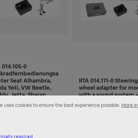
 014.105-0
kradfernbedienungsa
ter Seat Alhambra,
RTA 014.111-0 Steering
da Yeti, VW Beetle,
wheel adapter for mo
dy, Jetta, Sharan,
with a sound system 
uan, T6 CAN Bus
Can Bus Control
e uses cookies to ensure the best experience possible.
More in
5.95*
€114.95*
s incl. 19% VAT plus shipping costs
Prices incl. 19% VAT plus shippin
ically required