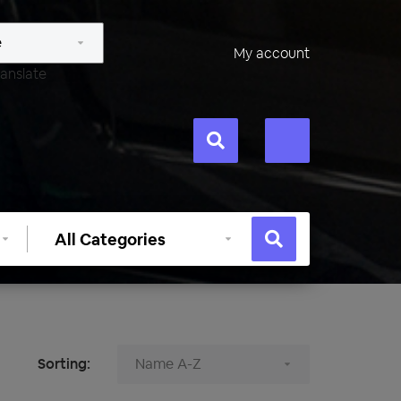
My account
anslate
Select
category
Sorting: