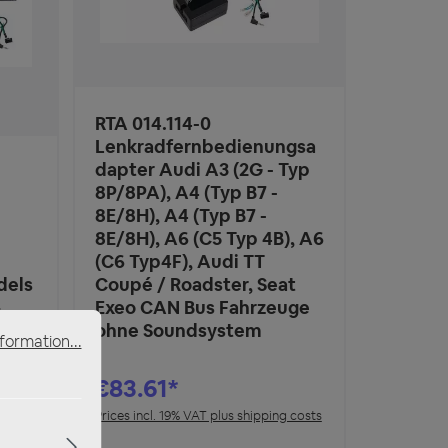
RTA 014.114-0
Lenkradfernbedienungsa
dapter Audi A3 (2G - Typ
8P/8PA), A4 (Typ B7 -
8E/8H), A4 (Typ B7 -
8E/8H), A6 (C5 Typ 4B), A6
(C6 Typ4F), Audi TT
dels
Coupé / Roadster, Seat
+
Exeo CAN Bus Fahrzeuge
ohne Soundsystem
formation...
€83.61*
g costs
Prices incl. 19% VAT plus shipping costs