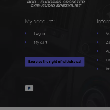
My account:
Infor
Log in
Ve
My cart
Za
A
Da
Exercise the right of withdrawal
I