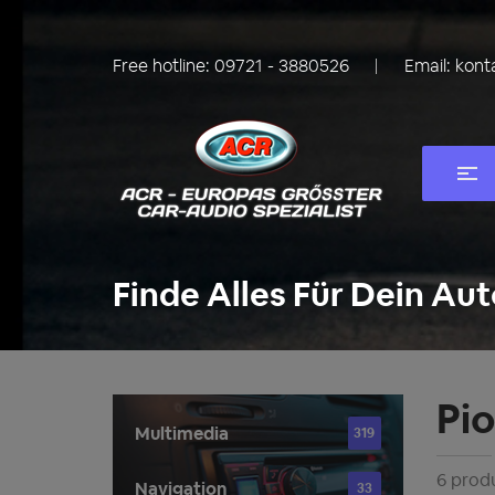
Free hotline:
09721 - 3880526
Email:
kont
Finde Alles Für Dein Aut
Pi
Multimedia
319
6 prod
Navigation
33