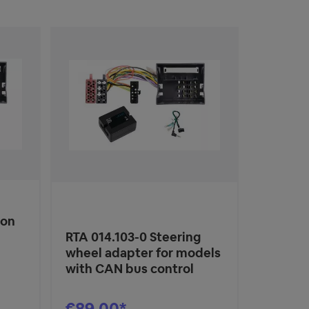
ion
RTA 014.103-0 Steering
wheel adapter for models
with CAN bus control
€89.00*