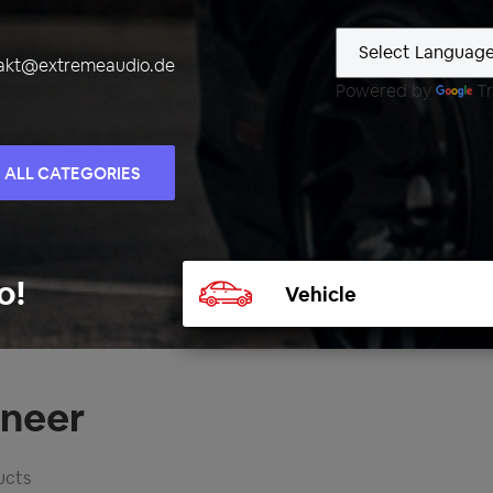
akt@extremeaudio.de
Powered by
Tr
ALL CATEGORIES
Select
o!
vehicle
oneer
ucts