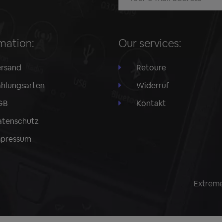
mation:
Our services:
rsand
Retoure
hlungsarten
Widerruf
GB
Kontakt
tenschutz
mpressum
Extreme