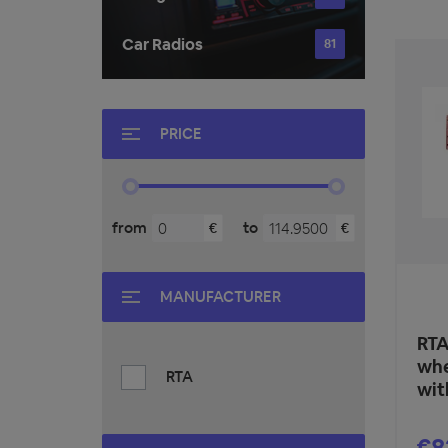
Car Radios
81
PRICE
from
to
€
€
MANUFACTURER
RTA
whe
RTA
wit
€8