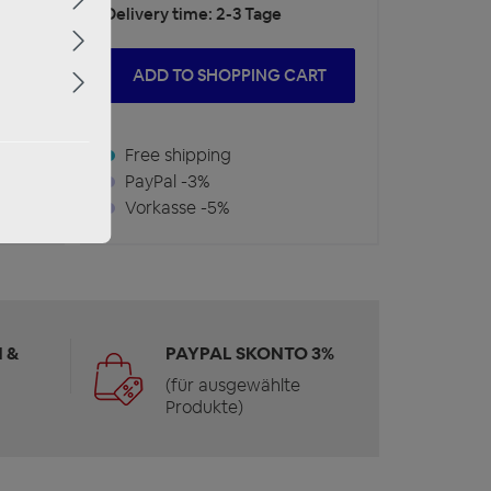
Delivery time: 2-3 Tage
RT
ADD TO SHOPPING CART
Free shipping
PayPal -3%
Vorkasse -5%
 &
PAYPAL SKONTO 3%
(für ausgewählte
Produkte)