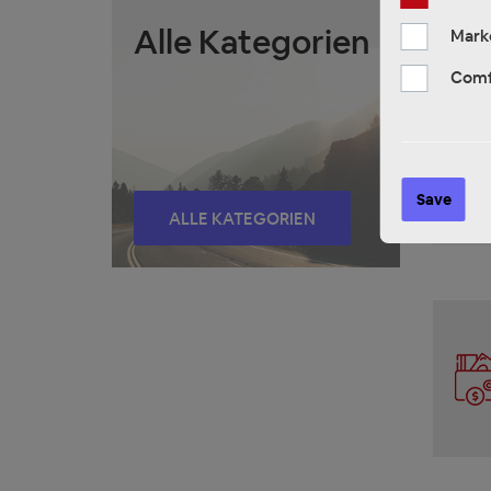
Deli
Alle Kategorien
Mark
Comf
Fr
Pa
Save
Vo
ALLE KATEGORIEN