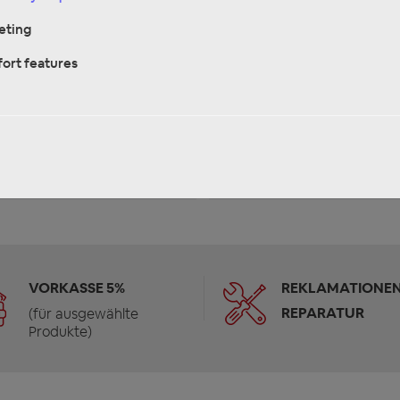
very time: 2-3 Tage
Delivery time: 2-3 Tage
eting
ADD TO SHOPPING CART
ADD TO SHOPPING CA
ort features
ee shipping
Free shipping
yPal -3%
PayPal -3%
rkasse -5%
Vorkasse -5%
VORKASSE 5%
REKLAMATIONEN
REPARATUR
(für ausgewählte
Produkte)