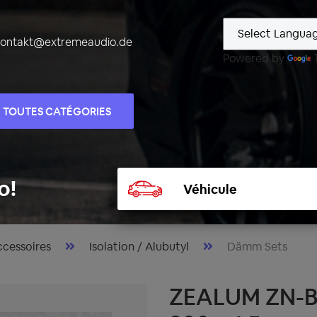
kontakt@extremeaudio.de
Powered by
TOUTES CATÉGORIES
Sélectionner
o!
un
véhicule
cessoires
Isolation / Alubutyl
Dämm Sets
ZEALUM ZN-BA