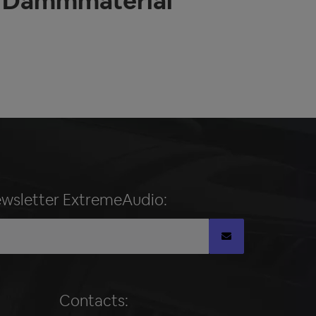
e Dämmmaterial
ewsletter ExtremeAudio:
Contacts: