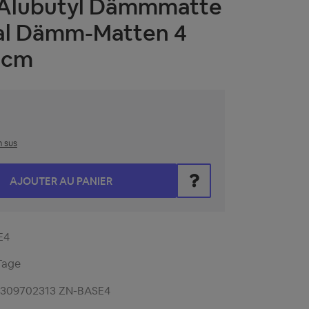
 Alubutyl Dämmmatte
l Dämm-Matten 4
 cm
n sus
z la valeur souhaitée ou utilisez les boutons pour augmenter 
AJOUTER AU PANIER
E4
Tage
2309702313 ZN-BASE4