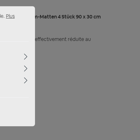
le.
Plus
mmaterial Dämm-Matten 4 Stück 90 x 30 cm
au de porte est effectivement réduite au
turelle de la