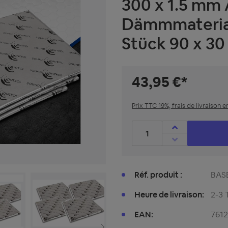
300 x 1.5 mm
Dämmmateria
Stück 90 x 30
43,95 €*
Prix TTC 19%, frais de livraison e
Nombre de produits : entre
Réf. produit :
BAS
Heure de livraison:
2-3 
EAN:
761