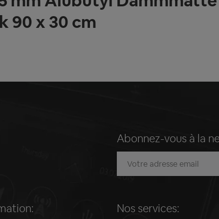
 1.5 mm Alubutyl Dämmmatt
 90 x 30 cm
Abonnez-vous à la n
mation:
Nos services: