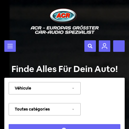
Finde Alles Für Dein Auto!
Sélectionner
un
véhicule
Sélectionner
une
catégorie