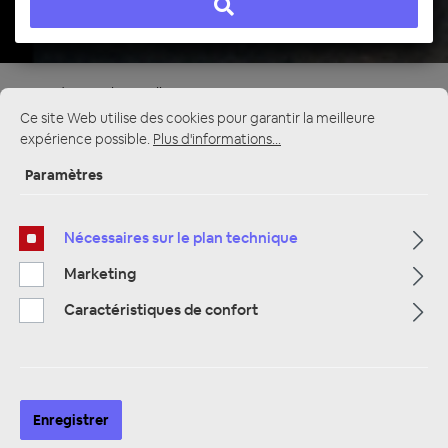
Page d'accueil
Alle Kategorien
Accessoires
Radio-/Adapterkabel
CAN BUS Adapter
Ce site Web utilise des cookies pour garantir la meilleure
expérience possible.
Plus d'informations...
CAN BUS Adapter
Paramètres
Nécessaires sur le plan technique
Fahrzeugspezifische CAN BUS Lösungen für
Marketing
jedes Modell
Caractéristiques de confort
Passende CAN BUS Adapter und Simulatoren für Alfa Romeo,
Audi, BMW, Citroën, Fiat, Lancia, Mazda, Mercedes-Benz, Mini,
Opel, Peugeot, Renault, Seat, Škoda und VW - für störungsfreie
Radiointegration ohne Funktionsverlust.
Enregistrer