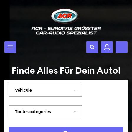
Finde Alles Für Dein Auto!
Sélectionner
un
véhicule
Sélectionner
une
catégorie