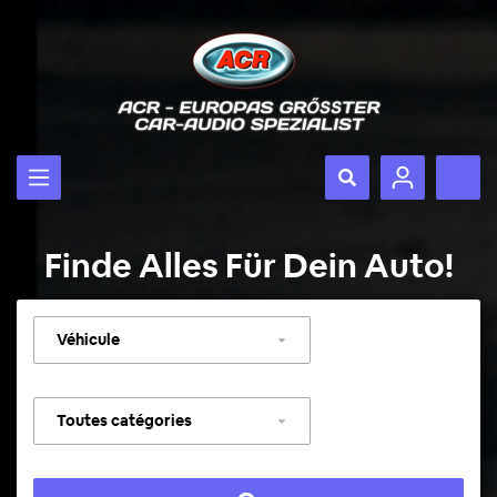
Finde Alles Für Dein Auto!
Sélectionner
un
véhicule
Sélectionner
une
catégorie