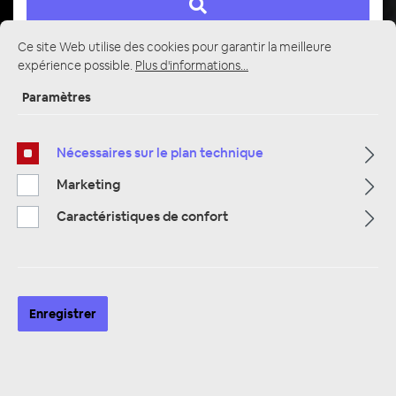
Ce site Web utilise des cookies pour garantir la meilleure
expérience possible.
Plus d'informations...
Page d'accueil
Alle Kategorien
Paramètres
Alarmanlagen & Wegfahrsperre
Alarmanlagen, Zentralverriegelung & Wegfahrsperren
Nécessaires sur le plan technique
Marketing
Caractéristiques de confort
Enregistrer