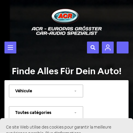
Finde Alles Für Dein Auto!
Sélectionner
un
véhicule
Sélectionner
une
catégorie
Ce site Web utilise des cookies pour garantir la meilleure