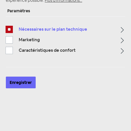
expérience possible.
Plus d'informations...
Paramètres
Page d'accueil
Alle Kategorien
Nécessaires sur le plan technique
Alarmanlagen & Wegfahrsperre
Alarmanlagen Zubehör
Marketing
Caractéristiques de confort
Enregistrer