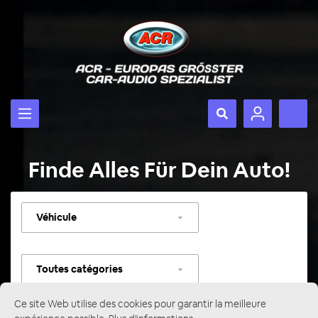
Finde Alles Für Dein Auto!
Sélectionner
un
véhicule
Sélectionner
une
catégorie
Ce site Web utilise des cookies pour garantir la meilleure