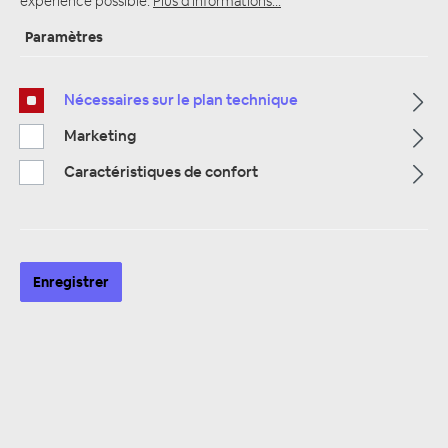
expérience possible.
Plus d'informations...
Paramètres
Page d'accueil
Alle Kategorien
Nécessaires sur le plan technique
Alarmanlagen & Wegfahrsperre
Alarmanlagen Zubehör
Marketing
Caractéristiques de confort
Enregistrer