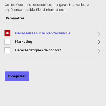
Ce site Web utilise des cookies pour garantir la meilleure
expérience possible.
Plus d'informations...
Paramètres
Page d'accueil
Alle Kategorien
Haut-parleurs
Haut-parleurs de 10 cm
2 haut-parleurs de manière coaxiale
Nécessaires sur le plan technique
Marketing
Caractéristiques de confort
Enregistrer