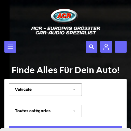
Finde Alles Für Dein Auto!
Sélectionner
un
véhicule
Sélectionner
une
catégorie