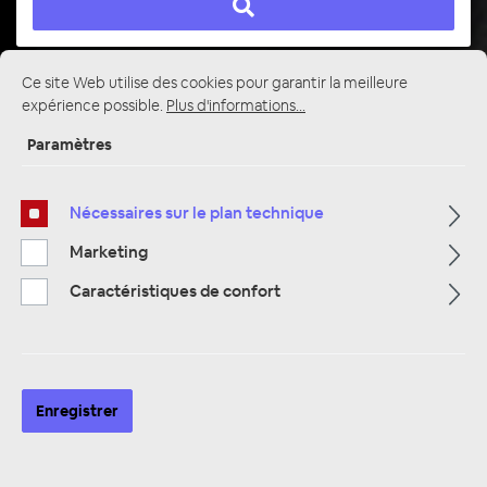
Ce site Web utilise des cookies pour garantir la meilleure
Page d'accueil
Alle Kategorien
Amplificateurs
expérience possible.
Plus d'informations...
4 canaux
Paramètres
Nécessaires sur le plan technique
Marketing
Caractéristiques de confort
Enregistrer