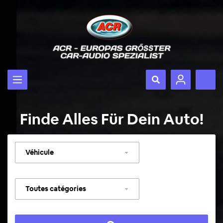
Finde Alles Für Dein Auto!
Sélectionner
un
véhicule
Sélectionner
une
catégorie