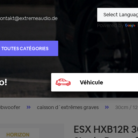
kontakt@extremeaudio.de
Powered by
TOUTES CATÉGORIES
Sélectionner
o!
un
véhicule
ubwoofer
caisson d`extrêmes graves
30cm / 12
ESX HXB12R 3