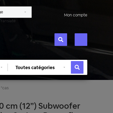
Mon compte
Translate
Sélectionner
une
catégorie
 "cas
0 cm (12”) Subwoofer