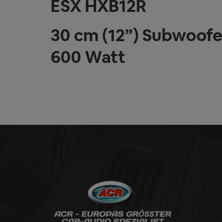
ESX HXB12R
30 cm (12”) Subwoofe
600 Watt