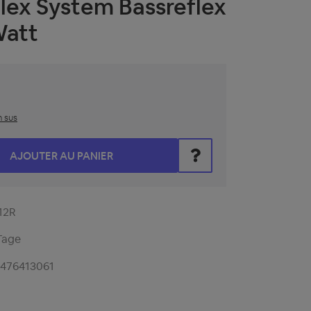
flex System Bassreflex
Watt
n sus
z la valeur souhaitée ou utilisez les boutons pour augmenter 
AJOUTER AU PANIER
12R
Tage
1476413061