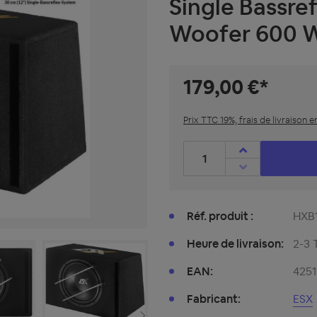
Single Bassre
Woofer 600 
179,00 €*
Prix TTC 19%, frais de livraison e
Nombre de produits : entre
Réf. produit :
HXB
Heure de livraison:
2-3 
EAN:
425
Fabricant:
ESX