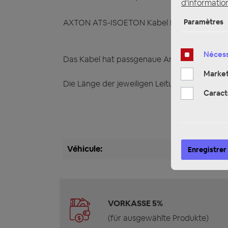
d'information
Paramètres
AXTON ATS-ISOETON Kabel Eton Soundsyste
Nécess
Das Kabel hat passgenaue Anschlüsse für 
Market
Die Länge der jeweiligen Leitungen sind ab
Caract
Véhicule:
Enregistrer
VORKASSE 5%
(für ausgewählte Produkte)