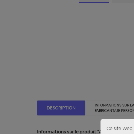
INFORMATIONS SUR LA
DESCRIPTION
FABRICANT/UE PERSO
Ce site Web u
Informations sur le produit "AXTON ATS-I