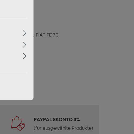
r ETON Upgrade FIAT FD7C.
PAYPAL SKONTO 3%
(für ausgewählte Produkte)