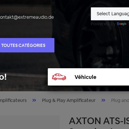
kontakt@extremeaudio.de
Powered by
TOUTES CATÉGORIES
Sélectionner
o!
un
véhicule
plificateurs
Plug & Play Amplificateur
Plug and
AXTON ATS-I