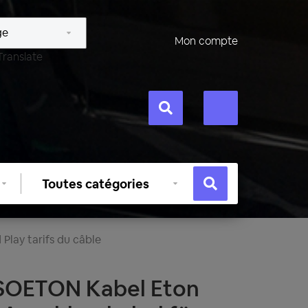
Mon compte
Translate
Sélectionner
une
catégorie
 Play tarifs du câble
SOETON Kabel Eton