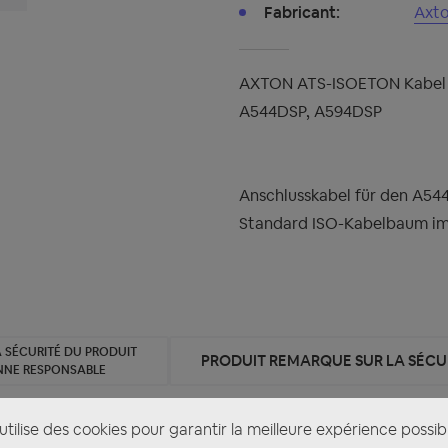
Fabricant:
Axt
AXTON ATS-ISOETON Kabel E
A544DSP, A594DSP
Anschlusskabel für den A544
Standard ISO-Kabelbaum im
 SÉCURITÉ DU PRODUIT
PRODUIT REMARQUE SUR LA SÉCUR
NNE RESPONSABLE
tilise des cookies pour garantir la meilleure expérience possib
SOETON Kabel Eton Soundsystem Anschlusskabel für A544DS