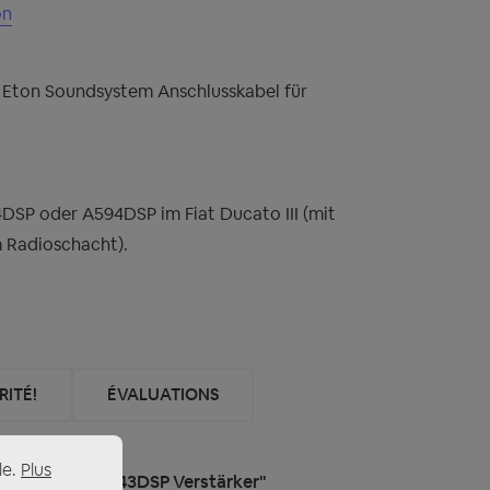
on
ton Soundsystem Anschlusskabel für
DSP oder A594DSP im Fiat Ducato III (mit
 Radioschacht).
ITÉ!
ÉVALUATIONS
le.
Plus
P, A594DSP, A543DSP Verstärker"