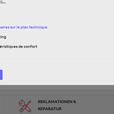
s...
m Anschlusskabel für A544DSP, A594DSP
aires sur le plan technique
den Subwoofer ETON Upgrade SUB 6A und den Center Speake
ing
gestimmt auf die vorgesehenen Einbauplätze.
éristiques de confort
Fiat
REKLAMATIONEN &
REPARATUR