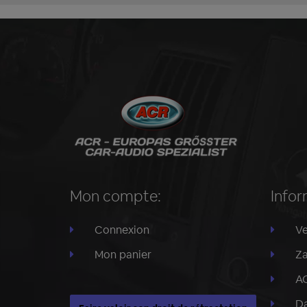
Mon compte:
Infor
Connexion
Ve
Mon panier
Za
A
Da