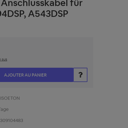
Anschlusskabel für
94DSP, A543DSP
n sus
z la valeur souhaitée ou utilisez les boutons pour augmenter 
AJOUTER AU PANIER
-ISOETON
Tage
2309104483