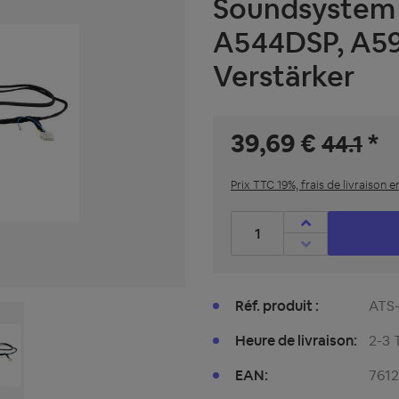
Soundsystem 
A544DSP, A5
Verstärker
39,69 €
*
44.1
Prix TTC 19%, frais de livraison e
Nombre de produits : entre
Réf. produit :
ATS
Heure de livraison:
2-3 
EAN:
761