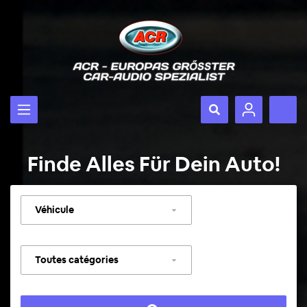
Finde Alles Für Dein Auto!
Sélectionner
un
véhicule
Sélectionner
une
catégorie