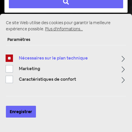
Ce site Web utilise des cookies pour garantir la meilleure
Page d'accueil
Alle Kategorien
Haut-parleurs
expérience possible.
Plus d'informations...
Haut-parleurs Custom-Fit
BMW et Mini
Paramètres
Nécessaires sur le plan technique
Marketing
Caractéristiques de confort
Enregistrer