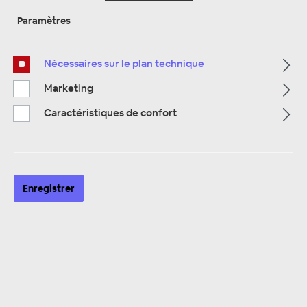
Paramètres
Nécessaires sur le plan technique
Page d'accueil
Alle Kategorien
Accessoires
IPod et Bluetooth et USB
Adaptateur USB
Marketing
Caractéristiques de confort
Enregistrer