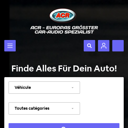
Finde Alles Für Dein Auto!
Sélectionner
un
véhicule
Sélectionner
une
catégorie