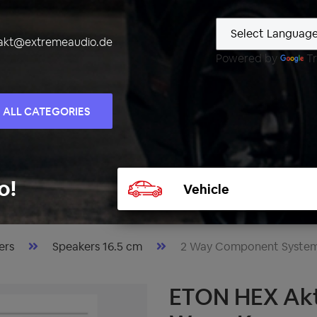
akt@extremeaudio.de
Powered by
Tr
ALL CATEGORIES
Select
o!
vehicle
ers
Speakers 16.5 cm
2 Way Component Syste
ETON HEX Akti