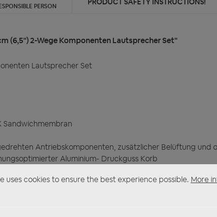
PRODUCT SAFETY INSTRUCTIONS!
ESPONSIBLE PERSON
 cm (6,5") 2-Wege Komponenten Lautsprecher Set"
ponenten Lautsprecher Set
HEX Sandwichmembran
edrehten Antriebskomponenten, zusätzlicher Belüftung und 
ömungsoptimierter Aluminium- Druckguss Korb
g von Taumeleffekten
e uses cookies to ensure the best experience possible.
More in
40 Watt