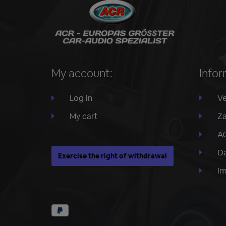
My account:
Infor
Log in
Ve
My cart
Za
A
Da
Exercise the right of withdrawal
I