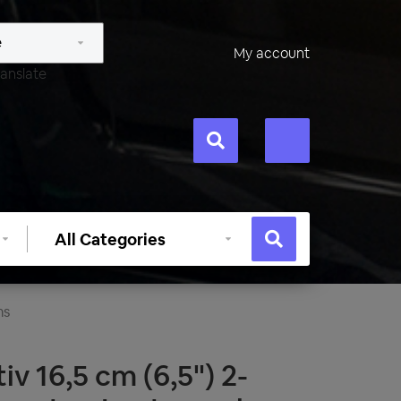
My account
anslate
Select
category
ms
v 16,5 cm (6,5") 2-