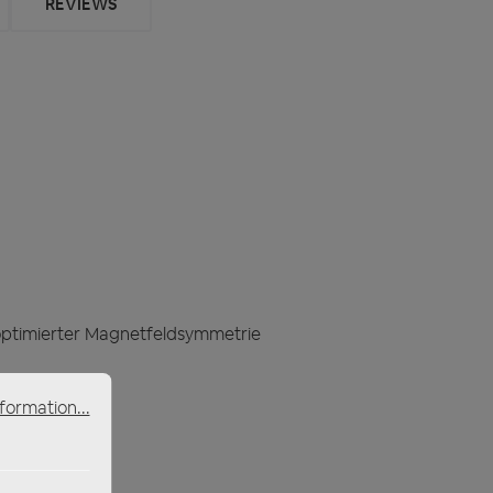
REVIEWS
optimierter Magnetfeldsymmetrie
formation...