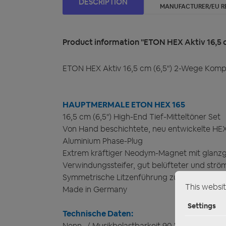
DESCRIPTION
MANUFACTURER/EU R
Product information "ETON HEX Aktiv 16,5
ETON HEX Aktiv 16,5 cm (6,5") 2-Wege Kom
HAUPTMERMALE ETON HEX 165
16,5 cm (6,5") High-End Tief-Mitteltöner Set
Von Hand beschichtete, neu entwickelte 
Aluminium Phase-Plug
Extrem kräftiger Neodym-Magnet mit glanzg
Verwindungssteifer, gut belüfteter und str
Symmetrische Litzenführung zur Vermeidun
This websit
Made in Germany
Settings
Technische Daten:
Nenn- / Musikbelastbarkeit 90 Watt RMS / 1