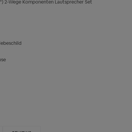
5") 2-Wege Komponenten Lautsprecher Set
lebeschild
use