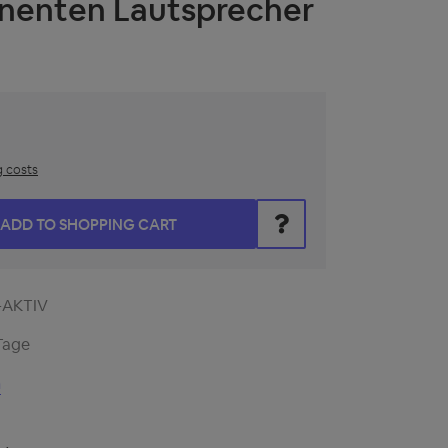
enten Lautsprecher
g costs
he desired amount or use the buttons to increase or decrease t
ADD TO SHOPPING CART
-AKTIV
Tage
n