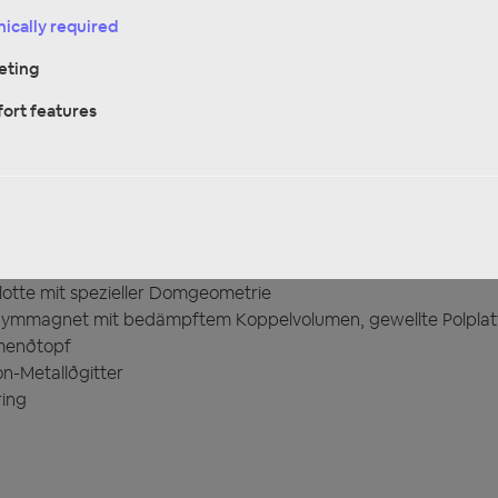
ically required
eting
ort features
tte mit spezieller Domgeometrie
eodymmagnet mit bedämpftem Koppelvolumen, gewellte Polplat
umenðtopf
n-Metallðgitter
ring