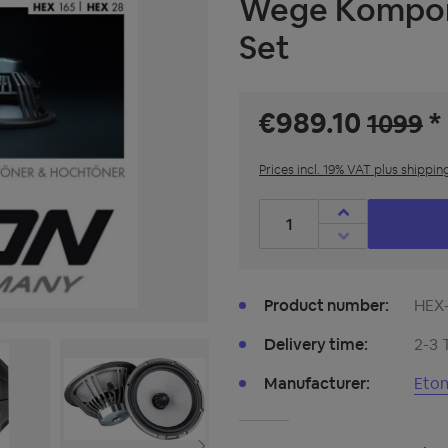
Wege Kompon
Set
€989.10
*
1099
Prices incl. 19% VAT plus shippin
Product Quantity: Enter t
Product number:
HEX
Delivery time:
2-3 
Manufacturer:
Eto