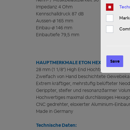
Impedanz 4 Ohm
Techn
Kennschalldruck 87 dB
Mark
Aussen-ø 165 mm
Einbau-ø 146 mm
Comf
Einbautiefe 79,5 mm
Save
HAUPTMERKMALE ETON HEX 28
28 mm (1 1/8") High End Hochtöner
Zweifach von Hand beschichtete Gewebekalo
Extrem kräftiger, mehrstufig belüfteter N
Gerippter, steifer und resonanzðarmer Vol
Hochwertiges maximal durchlässiges Hexago
CNC gedrehter, eloxierter Aluminium-Einbau
Made in Germany
Technische Daten: