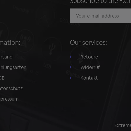
Subscribe to the Ext
mation:
Our services:
rsand
Retoure
hlungsarten
Widerruf
GB
Kontakt
tenschutz
mpressum
Extreme