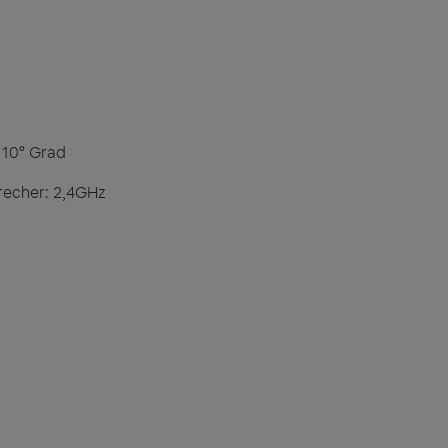
- 10° Grad
recher: 2,4GHz