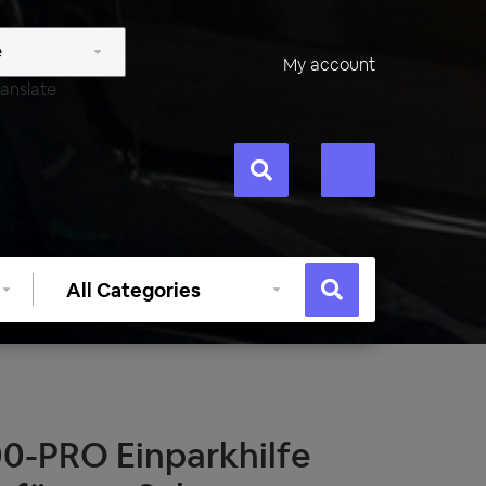
My account
anslate
Select
category
0-PRO Einparkhilfe