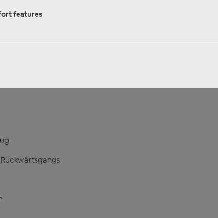
ort features
uchte
 Aufbauhalterung gesteckt
eug
s Rückwärtsgangs
n