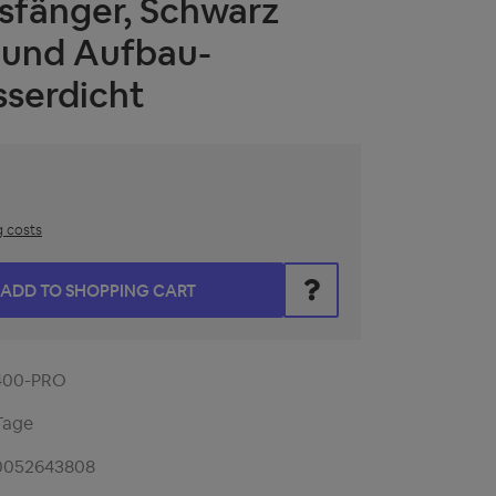
sfänger, Schwarz
 und Aufbau-
serdicht
g costs
he desired amount or use the buttons to increase or decrease t
ADD TO SHOPPING CART
400-PRO
Tage
0052643808