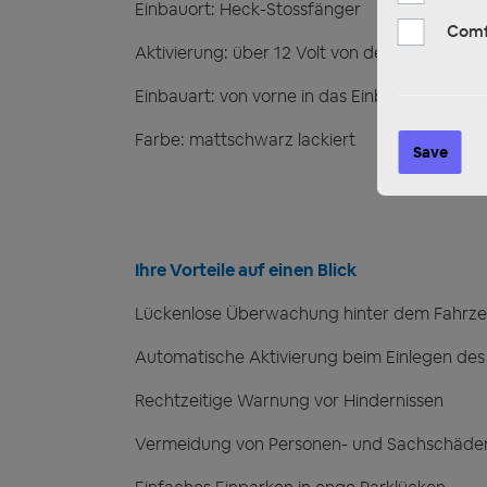
Einbauort: Heck-Stossfänger
Comf
Aktivierung: über 12 Volt von der Rückfahrle
Einbauart: von vorne in das Einbauloch oder
Farbe: mattschwarz lackiert
Save
Ihre Vorteile auf einen Blick
Lückenlose Überwachung hinter dem Fahrz
Automatische Aktivierung beim Einlegen de
Rechtzeitige Warnung vor Hindernissen
Vermeidung von Personen- und Sachschäde