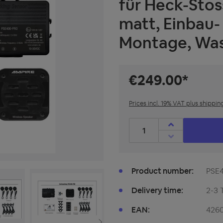
für Heck-Stos
matt, Einbau-
Montage, Was
€249.00*
Prices incl. 19% VAT plus shippin
Product Quantity: Enter t
Product number:
PSE
Delivery time:
2-3 
EAN:
426