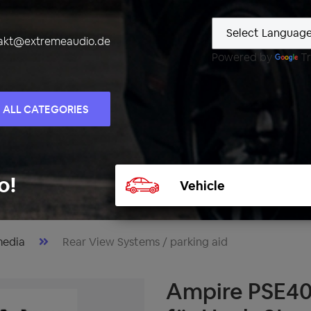
akt@extremeaudio.de
Powered by
Tr
ALL CATEGORIES
Select
o!
vehicle
media
Rear View Systems / parking aid
Ampire PSE40