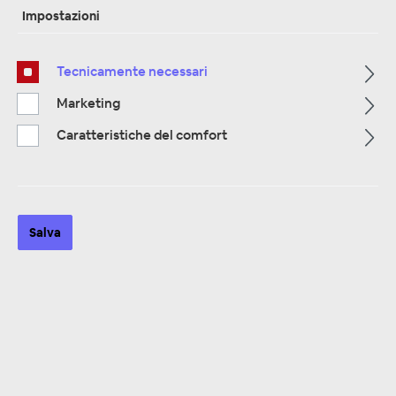
Impostazioni
Tecnicamente necessari
Pagina iniziale
Alle Kategorien
Altoparlanti
Altoparlanti Custom Fit
Seat
Marketing
Caratteristiche del comfort
Salva