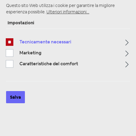
Questo sito Web utilizza i cookie per garantire la migliore
esperienza possibile.
Ulteriori informazioni...
Impostazioni
Pagina iniziale
Alle Kategorien
Amplificatori
4 canali
Tecnicamente necessari
Marketing
Caratteristiche del comfort
Salva
RETROSOUND Quadraphonic 4-