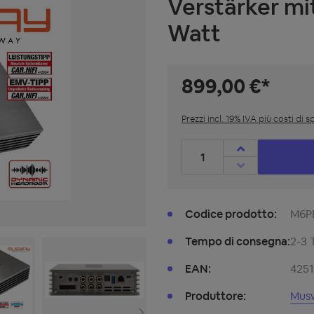
Verstärker mi
Watt
899,00 €*
Prezzi incl. 19% IVA più costi di 
Quantità prodotto: inserisc
Codice prodotto:
M6P
Tempo di consegna:
2-3 
EAN:
425
Produttore:
Mus