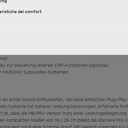
ing
or Protection System)
nktion
eristiche del comfort
g Devices DSP (ADAU1452)
erbar über DSP Software und Smartphone App
2 Ohm-Betrieb
0 Hz – 22,5 kHz (-3 dB)
HD & BTA2
nal)
ay zur Steuerung diverser DSP-Funktionen (optional)
von MUSWAY Subwoofer-Systemen
 an echte Sound-Enthusiasten, die keine einfachen Plug+Play
io Systeme mit höherer Leistung bevorzugen. Erfahrene Pro
 ist, dass die M6 PRO Version trotz einer Leistungssteigerun
den kompakten Maßen von 16 x 25 cm bleibt die stärkere Pro-V
-Version legt noch eine Schippe drauf. Mit beeindruckenden 6 