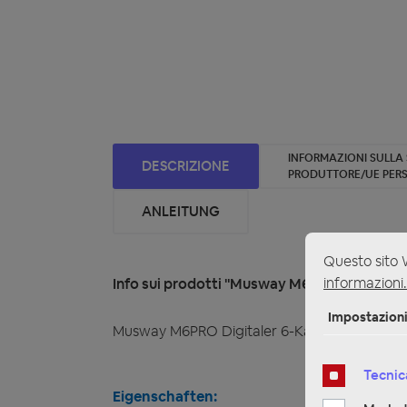
INFORMAZIONI SULLA
DESCRIZIONE
PRODUTTORE/UE PER
ANLEITUNG
Questo sito W
informazioni.
Info sui prodotti "Musway M6PRO Digitaler 
Impostazion
Musway M6PRO Digitaler 6-Kanal Verstärker
Tecnic
Eigenschaften: