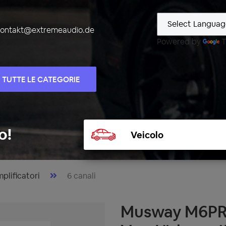
kontakt@extremeaudio.de
Powered by
T
TUTTE LE CATEGORIE
Selezionare
o!
veicolo
plificatori
6 canali
Musway M6PRO