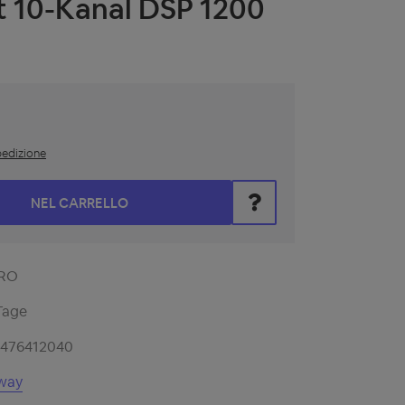
t 10-Kanal DSP 1200
spedizione
i il valore desiderato oppure utilizza i pulsanti per aumentare o
NEL CARRELLO
RO
Tage
1476412040
way