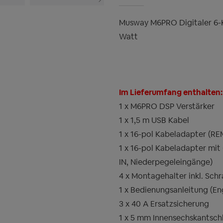
Musway M6PRO Digitaler 6-K
Watt
Im Lieferumfang enthalten:
1 x M6PRO DSP Verstärker
1 x 1,5 m USB Kabel
1 x 16-pol Kabeladapter (R
1 x 16-pol Kabeladapter mi
IN, Niederpegeleingänge)
4 x Montagehalter inkl. Sch
1 x Bedienungsanleitung (En
3 x 40 A Ersatzsicherung
1 x 5 mm Innensechskantschl