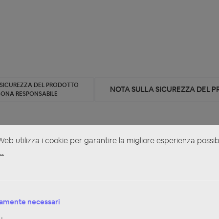
 SICUREZZA DEL PRODOTTO
NOTA SULLA SICUREZZA DEL 
SONA RESPONSABILE
eb utilizza i cookie per garantire la migliore esperienza possib
..
6-Kanal Verstärker mit 10-Kanal DSP 1200 Watt"
i
 mit 10-Kanal DSP 1200 Watt
amente necessari