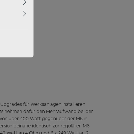
-Upgrades für Werksanlagen installieren
fis nehmen dafür den Mehraufwand bei der
g von über 400 Watt gegenüber der M6 in
ersion beinahe identisch zur regulären M6.
x 142 Watt an 4 Ohm und 6 x 249 Watt an 2