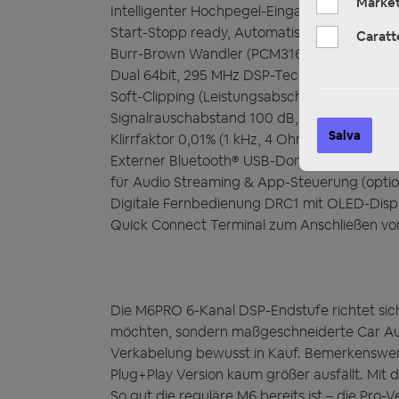
Market
Intelligenter Hochpegel-Eingang mit EPS (Err
Start-Stopp ready, Automatische Einschaltfu
Caratt
Burr-Brown Wandler (PCM3168A) und Analo
Dual 64bit, 295 MHz DSP-Technologie, steu
Soft-Clipping (Leistungsabschwächung) im 
Signalrauschabstand 100 dB, Frequenzgang 1
Salva
Klirrfaktor 0,01% (1 kHz, 4 Ohm, 10 W)
Externer Bluetooth® USB-Dongle BTS, BTS-
für Audio Streaming & App-Steuerung (optio
Digitale Fernbedienung DRC1 mit OLED-Displ
Quick Connect Terminal zum Anschließen 
Die M6PRO 6-Kanal DSP-Endstufe richtet sich
möchten, sondern maßgeschneiderte Car Aud
Verkabelung bewusst in Kauf. Bemerkenswert
Plug+Play Version kaum größer ausfällt. Mit 
So gut die reguläre M6 bereits ist – die Pro