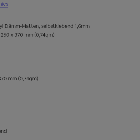
nics
tyl Dämm-Matten, selbstklebend 1,6mm
a 250 x 370 mm (0,74qm)
 370 mm (0,74qm)
end