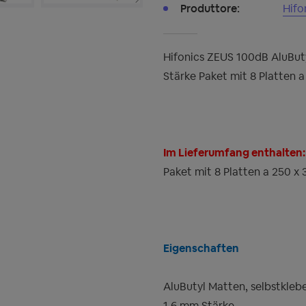
Produttore:
Hifo
Hifonics ZEUS 100dB AluBu
Stärke Paket mit 8 Platten 
Im Lieferumfang enthalten:
Paket mit 8 Platten a 250 x
Eigenschaften
AluButyl Matten, selbstkleb
1,6 mm Stärke