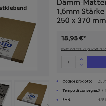
Dämm-Matten,
1,6mm Stärke 
250 x 370 mm
18,95 €*
Prezzi incl. 19% IVA più costi di 
Quantità prodotto: inserisc
Codice prodotto:
ZEU
Tempo di consegna:
2-3 
EAN:
425