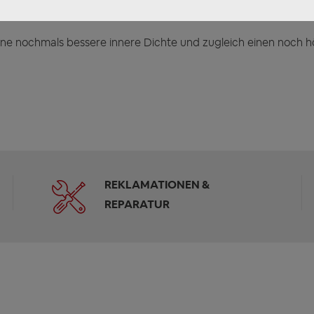
en besitzt.
ine nochmals bessere innere Dichte und zugleich einen noch h
REKLAMATIONEN &
REPARATUR