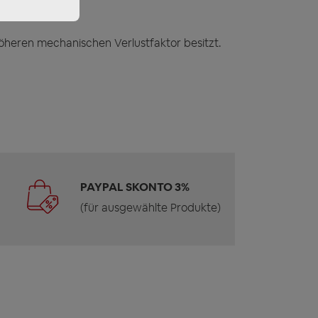
öheren mechanischen Verlustfaktor besitzt.
PAYPAL SKONTO 3%
(für ausgewählte Produkte)