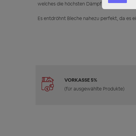
welches die höchsten Dämpfungseigenschaft
Es entdröhnt Bleche nahezu perfekt, da es e
VORKASSE 5%
(für ausgewählte Produkte)