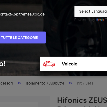
kontakt@extremeaudio.de
Powered by
T
TUTTE LE CATEGORIE
Selezionare
o!
veicolo
cessori
Isolamento / Alubutyl
Kit / Sets
Hifonics ZEUS