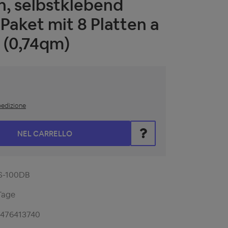
 selbstklebend
Paket mit 8 Platten a
 (0,74qm)
spedizione
i il valore desiderato oppure utilizza i pulsanti per aumentare o
NEL CARRELLO
S-100DB
Tage
1476413740