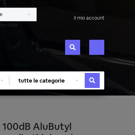
Il mio account
ranslate
Selezionare
categoria
 100dB AluButyl