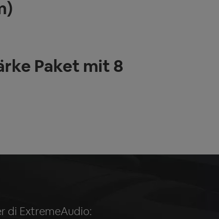
m)
rke Paket mit 8
ter di ExtremeAudio: