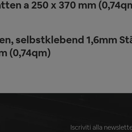
atten a 250 x 370 mm (0,74q
n, selbstklebend 1,6mm Stä
mm (0,74qm)
Iscriviti alla newslet