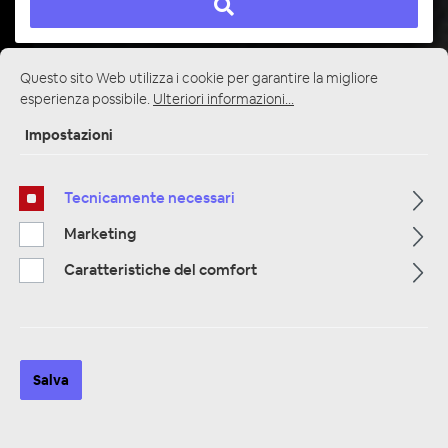
Questo sito Web utilizza i cookie per garantire la migliore
Pagina iniziale
Alle Kategorien
Accessori
esperienza possibile.
Ulteriori informazioni...
Cable & Co
RCA cavo a Y
1x a 2x RCA jack RCA
Impostazioni
Tecnicamente necessari
Marketing
Caratteristiche del comfort
Salva