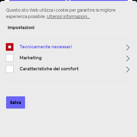
Questo sito Web utilizza i cookie per garantire la migliore
esperienza possibile.
Ulteriori informazioni...
Impostazioni
Pagina iniziale
Alle Kategorien
Multimedia
Telecamere / Inversione di Telecamere
Macchine fotografiche e telecamere di retrovisione
Tecnicamente necessari
Marketing
Caratteristiche del comfort
Salva