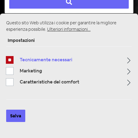
Questo sito Web utilizza i cookie per garantire la migliore
Pagina iniziale
Alle Kategorien
Amplificatori
4 canali
esperienza possibile.
Ulteriori informazioni...
Impostazioni
Tecnicamente necessari
Marketing
Caratteristiche del comfort
Salva
ESX QS-FOUR kompakter 4-Kanal