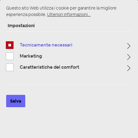
Questo sito Web utilizza i cookie per garantire la migliore
esperienza possibile.
Ulteriori informazioni...
Impostazioni
Pagina iniziale
Alle Kategorien
Altoparlanti
Altoparlanti 16,5 centimetri
2 Way Component Systems
Tecnicamente necessari
Marketing
Caratteristiche del comfort
Salva